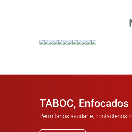
TABOC, Enfocados e
Permítanos ayudarle, contáctenos p