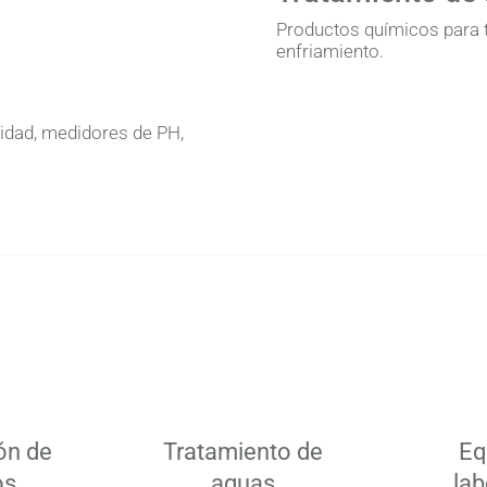
Productos químicos para t
enfriamiento.
vidad, medidores de PH,
ón de
Tratamiento de
Eq
os
aguas
lab